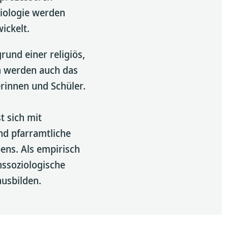
iologie werden
ickelt.
und einer religiös,
en werden auch das
erinnen und Schüler.
t sich mit
und pfarramtliche
ens. Als empirisch
nssoziologische
ausbilden.