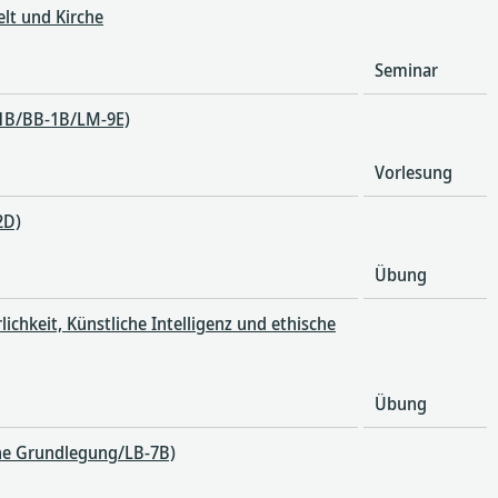
lt und Kirche
Seminar
B-1B/BB-1B/LM-9E)
Vorlesung
2D)
Übung
ichkeit, Künstliche Intelligenz und ethische
Übung
che Grundlegung/LB-7B)