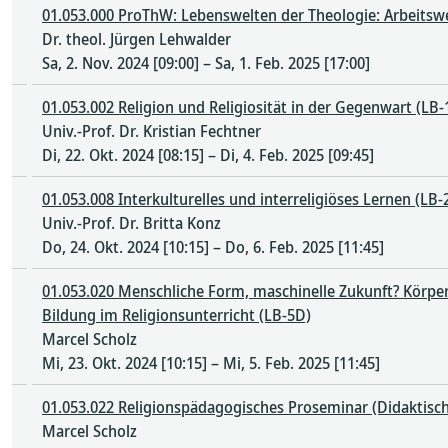
01.053.000 ProThW: Lebenswelten der Theologie: Arbeitswe
Dr. theol. Jürgen Lehwalder
Sa, 2. Nov. 2024 [09:00] – Sa, 1. Feb. 2025 [17:00]
01.053.002 Religion und Religiosität in der Gegenwart (L
Univ.-Prof. Dr. Kristian Fechtner
Di, 22. Okt. 2024 [08:15] – Di, 4. Feb. 2025 [09:45]
01.053.008 Interkulturelles und interreligiöses Lernen (LB-
Univ.-Prof. Dr. Britta Konz
Do, 24. Okt. 2024 [10:15] – Do, 6. Feb. 2025 [11:45]
01.053.020 Menschliche Form, maschinelle Zukunft? Körperl
Bildung im Religionsunterricht (LB-5D)
Marcel Scholz
Mi, 23. Okt. 2024 [10:15] – Mi, 5. Feb. 2025 [11:45]
01.053.022 Religionspädagogisches Proseminar (Didaktis
Marcel Scholz